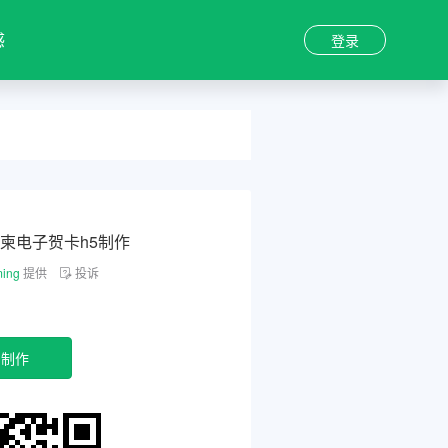
感
登录
柬电子贺卡h5制作
ing
提供
投诉
即制作