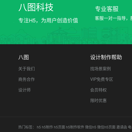
八图科技
专业客服
客服一对一指导，
专注H5，为用户创造价值
八图
设计制作帮助
关于我们
找场景案例
商务合作
VIP免费专区
设计师
会员特权
限时优惠
热门标签：
h5
h5制作
h5页面
h5制作软件
微信h5
微信h5页面
邀请函
电