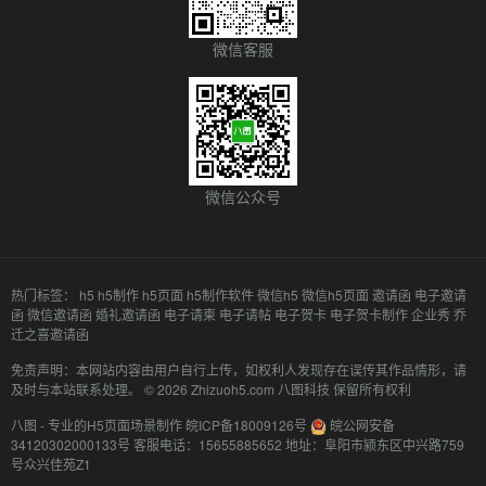
微信客服
微信公众号
热门标签：
h5
h5制作
h5页面
h5制作软件
微信h5
微信h5页面
邀请函
电子邀请
函
微信邀请函
婚礼邀请函
电子请柬
电子请帖
电子贺卡
电子贺卡制作
企业秀
乔
迁之喜邀请函
免责声明：本网站内容由用户自行上传，如权利人发现存在误传其作品情形，请
及时与本站联系处理。 © 2026 Zhizuoh5.com 八图科技 保留所有权利
八图 - 专业的H5页面场景制作
皖ICP备18009126号
皖公网安备
34120302000133号
客服电话：15655885652
地址：阜阳市颍东区中兴路759
号众兴佳苑Z1