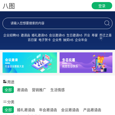
八图
登录
企业招聘h5
邀请函
婚礼邀请h5
会议邀请h5
生日邀请h5
开业
寿宴
乔迁之喜
百日宴
电子贺卡
企业秀
抽奖H5
企业年会
用途
全部
邀请函
营销推广
生活情感
分类
全部
婚礼邀请函
年会邀请函
会议邀请函
产品邀请函