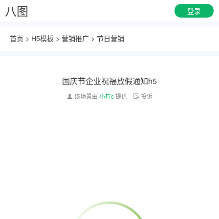
八图
登录
首页
>
H5模板
>
营销推广
>
节日营销
国庆节企业祝福放假通知h5
该场景由
小柠c
提供
投诉