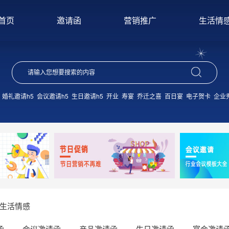
首页
邀请函
营销推广
生活情
婚礼邀请h5
会议邀请h5
生日邀请h5
开业
寿宴
乔迁之喜
百日宴
电子贺卡
企业
生活情感
函
会议邀请函
产品邀请函
生日邀请函
宴会邀请