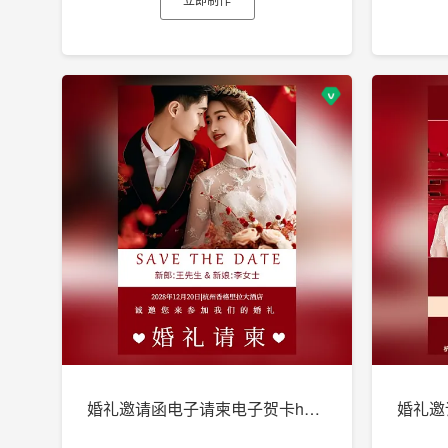
婚礼邀请函电子请柬电子贺卡h5制作