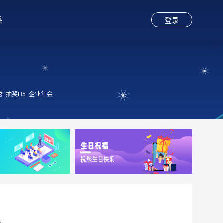
感
登录
秀
抽奖H5
企业年会
函