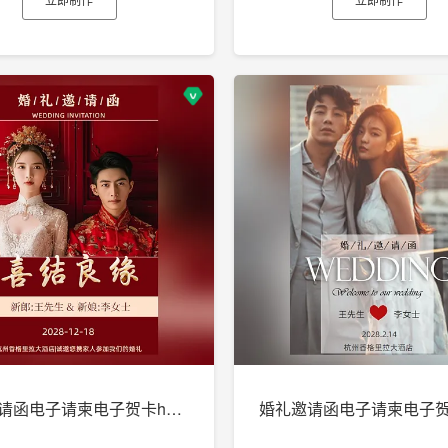
婚礼邀请函电子请柬电子贺卡h5制作