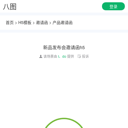
八图
登录
首页
>
H5模板
>
邀请函
>
产品邀请函
新品发布会邀请函h5
该场景由
I、do
提供
投诉