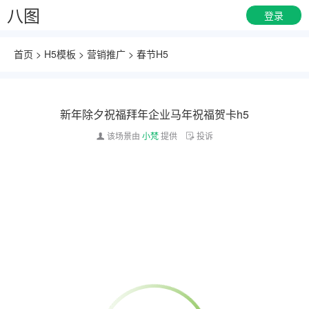
八图
登录
首页
>
H5模板
>
营销推广
>
春节H5
新年除夕祝福拜年企业马年祝福贺卡h5
该场景由
小梵
提供
投诉