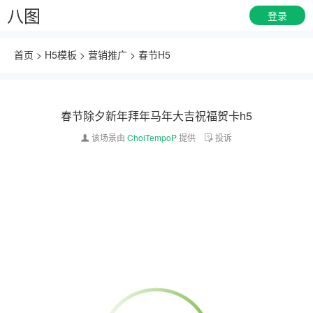
八图
登录
首页
>
H5模板
>
营销推广
>
春节H5
春节除夕新年拜年马年大吉祝福贺卡h5
该场景由
ChoiTempoP
提供
投诉