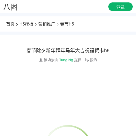
八图
登录
首页
>
H5模板
>
营销推广
>
春节H5
春节除夕新年拜年马年大吉祝福贺卡h5
该场景由
Tung Ng
提供
投诉