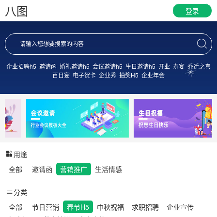
八图
登录
企业招聘h5
邀请函
婚礼邀请h5
会议邀请h5
生日邀请h5
开业
寿宴
乔迁之喜
百日宴
电子贺卡
企业秀
抽奖H5
企业年会
用途
全部
邀请函
营销推广
生活情感
分类
全部
节日营销
春节H5
中秋祝福
求职招聘
企业宣传