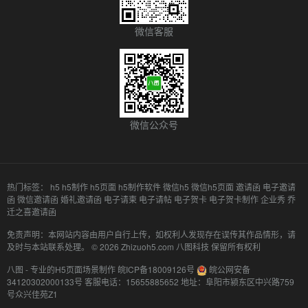
微信客服
微信公众号
热门标签：
h5
h5制作
h5页面
h5制作软件
微信h5
微信h5页面
邀请函
电子邀请
函
微信邀请函
婚礼邀请函
电子请柬
电子请帖
电子贺卡
电子贺卡制作
企业秀
乔
迁之喜邀请函
免责声明：本网站内容由用户自行上传，如权利人发现存在误传其作品情形，请
及时与本站联系处理。 © 2026 Zhizuoh5.com 八图科技 保留所有权利
八图 - 专业的H5页面场景制作
皖ICP备18009126号
皖公网安备
34120302000133号
客服电话：15655885652
地址：阜阳市颍东区中兴路759
号众兴佳苑Z1