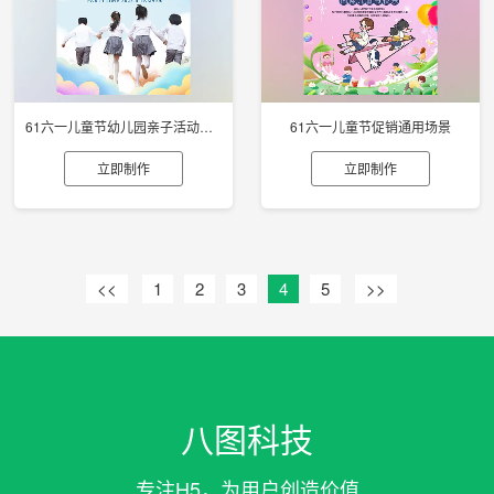
61六一儿童节幼儿园亲子活动邀请函
61六一儿童节促销通用场景
立即制作
立即制作
<<
1
2
3
4
5
>>
八图科技
专注H5，为用户创造价值