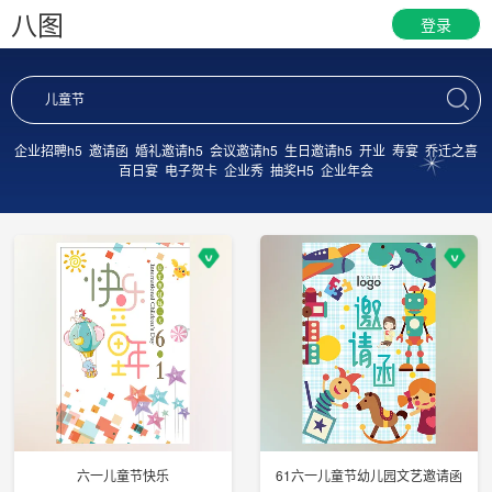
八图
登录
企业招聘h5
邀请函
婚礼邀请h5
会议邀请h5
生日邀请h5
开业
寿宴
乔迁之喜
百日宴
电子贺卡
企业秀
抽奖H5
企业年会
六一儿童节快乐
61六一儿童节幼儿园文艺邀请函